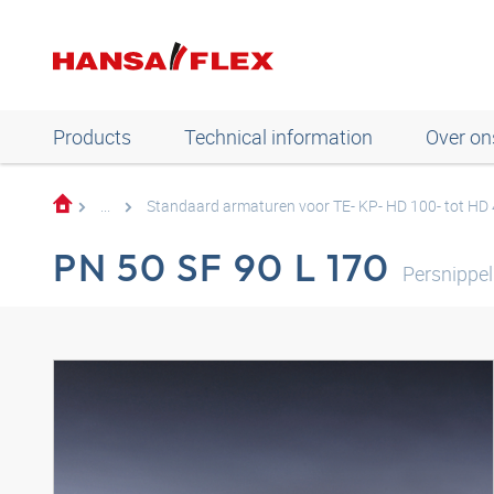
Products
Technical information
Over on
...
Standaard armaturen voor TE- KP- HD 100- tot HD
PN 50 SF 90 L 170
Persnippe