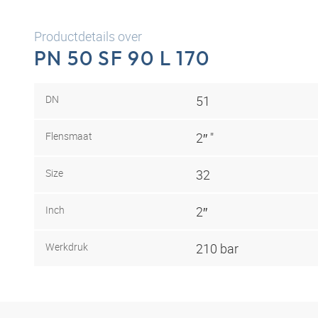
Productdetails over
PN 50 SF 90 L 170
DN
51
Flensmaat
2″ "
Size
32
Inch
2″
Werkdruk
210 bar