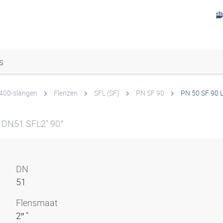
s
 400-slangen
Flenzen
SFL (SF)
PN SF 90
PN 50 SF 90 
l DN51 SFL2" 90°
DN
51
Flensmaat
2″ "