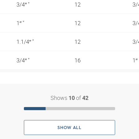
3/4″ "
12
3/
1″ "
12
3/
1.1/4″ "
12
3/
3/4″ "
16
1″
Shows
of
10
42
SHOW ALL