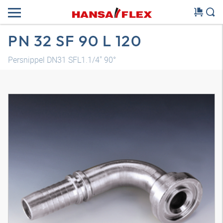
PN 32 SF 90 L 120
Persnippel DN31 SFL1.1/4" 90°
3D-model