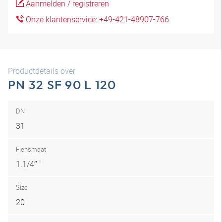
Aanmelden / registreren
Onze klantenservice: +49-421-48907-766
Productdetails over
PN 32 SF 90 L 120
DN
31
Flensmaat
1.1/4″ "
Size
20