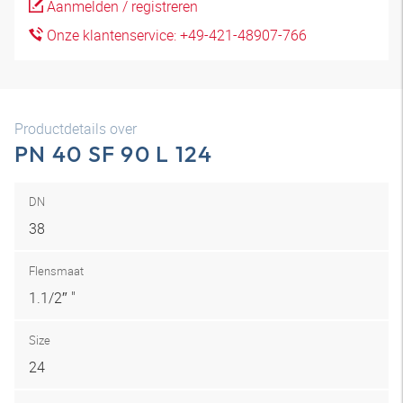
Aanmelden / registreren
Onze klantenservice: +49-421-48907-766
Productdetails over
PN 40 SF 90 L 124
DN
38
Flensmaat
1.1/2″ "
Size
24