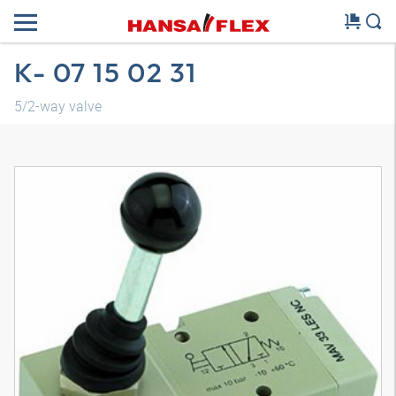
K- 07 15 02 31
5/2-way valve
3D-model