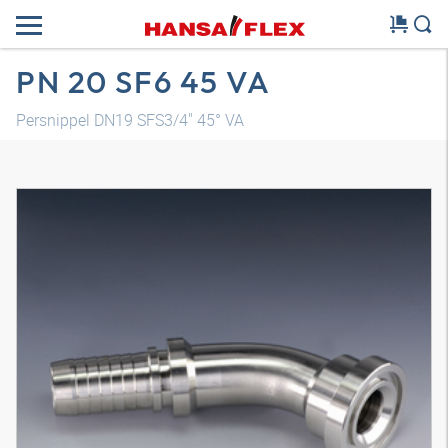
PN 20 SF6 45 VA
Persnippel DN19 SFS3/4" 45° VA