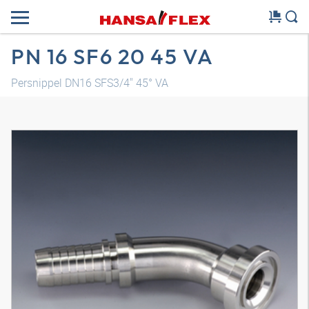
PN 16 SF6 20 45 VA
Persnippel DN16 SFS3/4" 45° VA