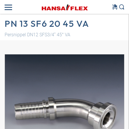
PN 13 SF6 20 45 VA
Persnippel DN12 SFS3/4" 45° VA