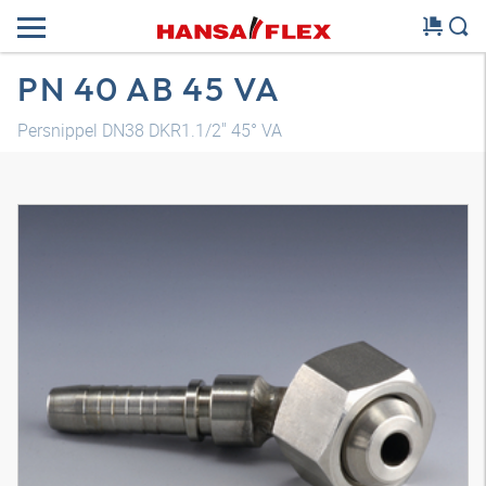
PN 40 AB 45 VA
Persnippel DN38 DKR1.1/2" 45° VA
3D-model