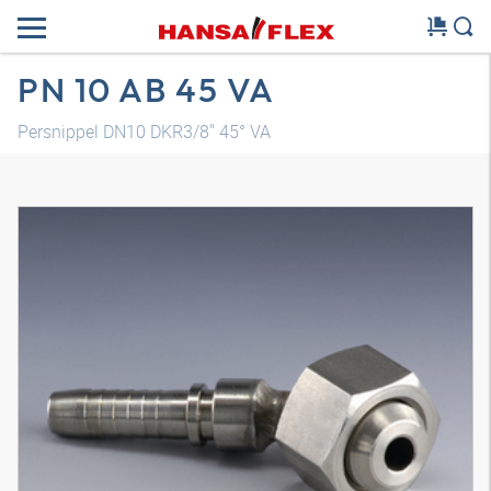
PN 10 AB 45 VA
Persnippel DN10 DKR3/8" 45° VA
3D-model