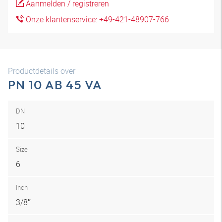
Aanmelden / registreren
Onze klantenservice: +49-421-48907-766
Productdetails over
PN 10 AB 45 VA
DN
10
Size
6
Inch
3/8″