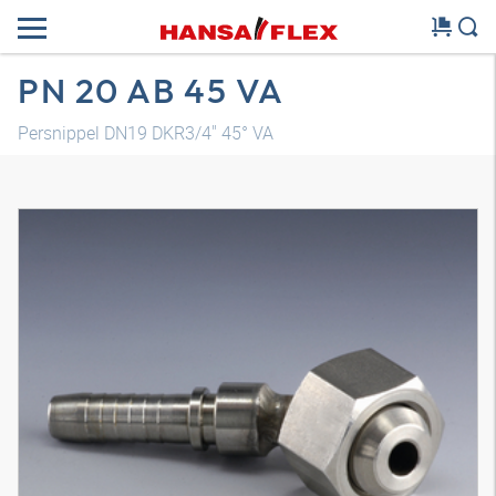
PN 20 AB 45 VA
Persnippel DN19 DKR3/4" 45° VA
3D-model