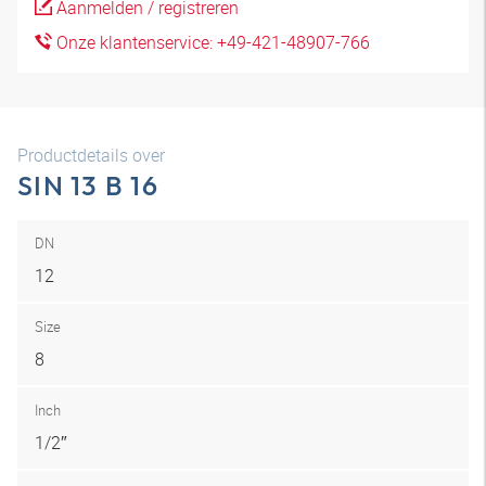
Aanmelden / registreren
Onze klantenservice: +49-421-48907-766
Productdetails over
SIN 13 B 16
DN
12
Size
8
Inch
1/2″