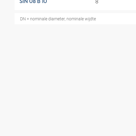
8
SIN 08 B 10
DN = nominale diameter, nominale wijdte