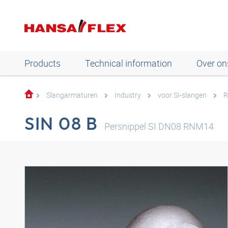
Products
Technical information
Over on
Slangarmaturen
Industry
voor SI-slangen
R
SIN 08 B
Persnippel SI DN08 RNM14