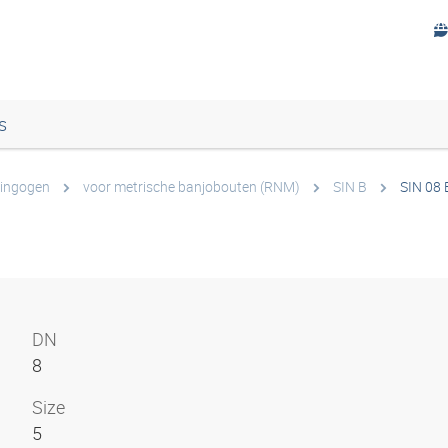
s
ingogen
voor metrische banjobouten (RNM)
SIN B
SIN 08 
DN
8
Size
5