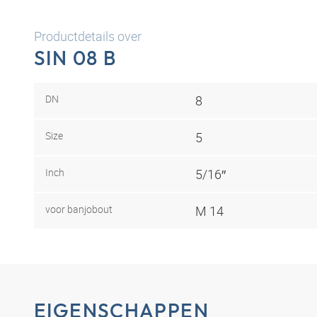
Productdetails over
SIN 08 B
DN
8
Size
5
Inch
5/16″
voor banjobout
M 14
EIGENSCHAPPEN