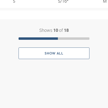
5
5/16″
M
Shows
of
10
18
SHOW ALL