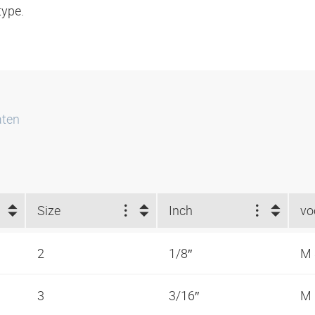
type.
aten
Size
Inch
2
1/8″
M
3
3/16″
M