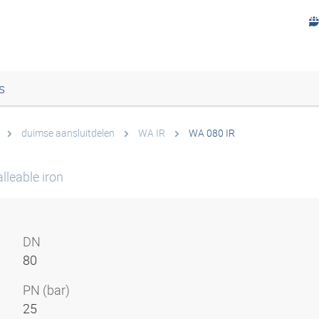
s
duimse aansluitdelen
WA IR
WA 080 IR
lleable iron
DN
80
PN (bar)
25