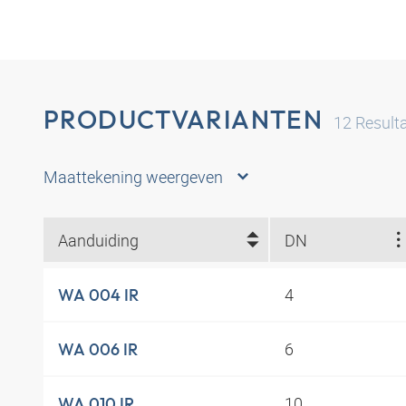
PRODUCTVARIANTEN
12
Result
Maattekening weergeven
Aanduiding
DN
4
WA 004 IR
6
WA 006 IR
10
WA 010 IR