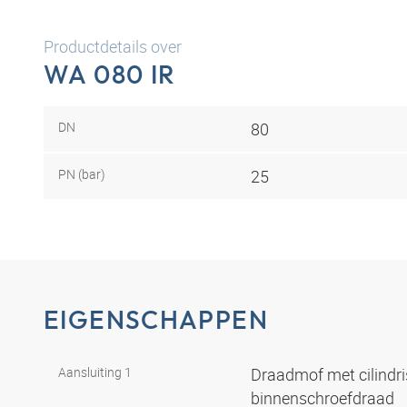
Productdetails over
WA 080 IR
DN
80
PN (bar)
25
EIGENSCHAPPEN
Aansluiting 1
Draadmof met cilindr
binnenschroefdraad