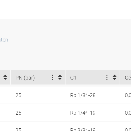
aten
PN (bar)
G1
Ge
25
Rp 1/8″ -28
0,
25
Rp 1/4″ -19
0,
25
Rp 3/8″ -19
0,