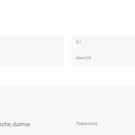
G1
Gewicht
ische, duimse
Toepassing