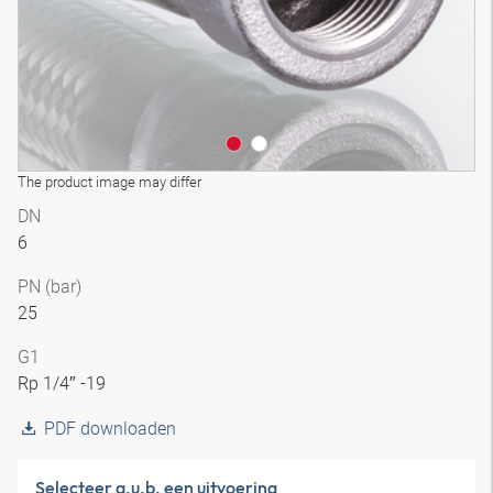
The product image may differ
DN
6
PN (bar)
25
G1
Rp 1/4″ -19
PDF downloaden
Selecteer a.u.b. een uitvoering