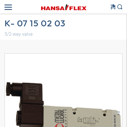
K- 07 15 02 03
5/2-way valve
3D-model