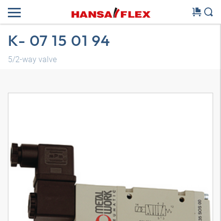
K- 07 15 01 94
5/2-way valve
3D-model