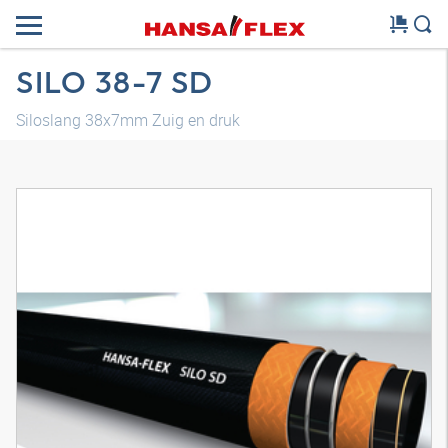
SILO 38-7 SD
Siloslang 38x7mm Zuig en druk