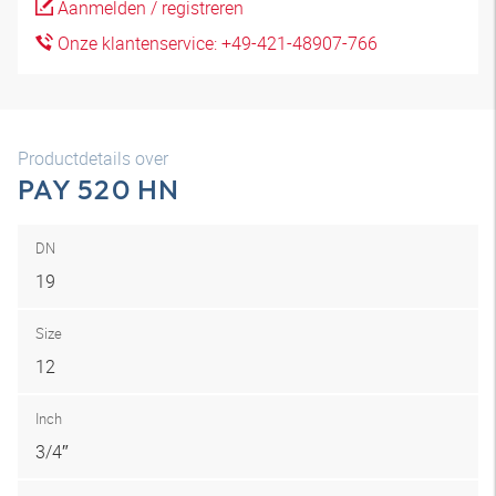
Aanmelden / registreren
Onze klantenservice: +49-421-48907-766
Productdetails over
PAY 520 HN
DN
19
Size
12
Inch
3/4″