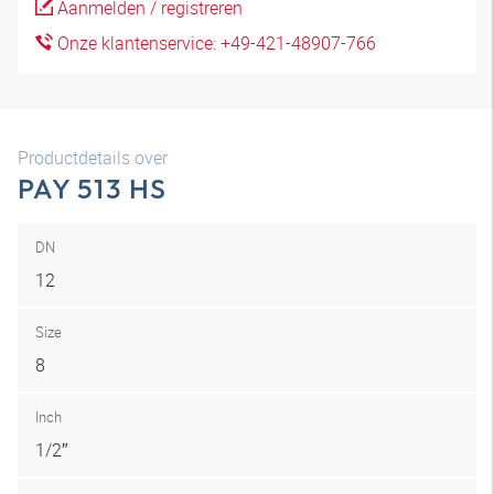
Aanmelden / registreren
Onze klantenservice: +49-421-48907-766
Productdetails over
PAY 513 HS
DN
12
Size
8
Inch
1/2″