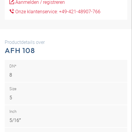
Aanmelden / registreren
Onze klantenservice: +49-421-48907-766
Productdetails over
AFH 108
DN*
8
Size
5
Inch
5/16″