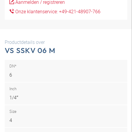
Aanmelden / registreren
Onze klantenservice: +49-421-48907-766
Productdetails over
VS SSKV 06 M
DN*
6
Inch
1/4″
Size
4