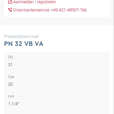
Aanmelden / registreren
Onze klantenservice: +49-421-48907-766
Productdetails over
PN 32 VB VA
DN
31
Size
20
Inch
1.1/4″