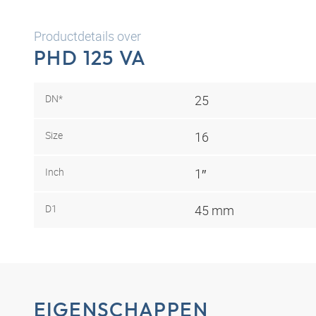
Productdetails over
PHD 125 VA
DN*
25
Size
16
Inch
1″
D1
45 mm
EIGENSCHAPPEN