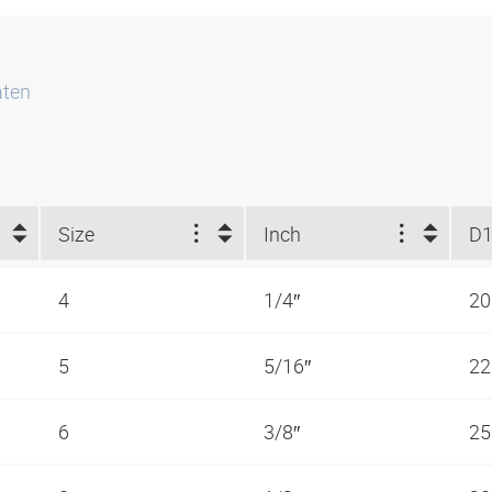
aten
Size
Inch
D1
4
1/4″
2
5
5/16″
2
6
3/8″
2