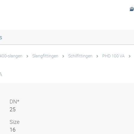
s
 400-slangen
Slangfittingen
Schilfittingen
PHD 100 VA
A
DN*
25
Size
16