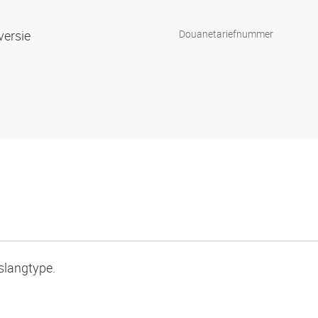
lversie
Douanetariefnummer
 slangtype.