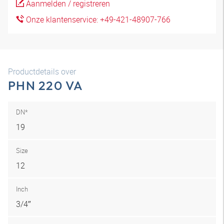
Aanmelden / registreren
Onze klantenservice: +49-421-48907-766
Productdetails over
PHN 220 VA
DN*
19
Size
12
Inch
3/4″