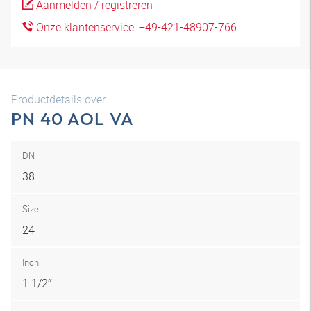
Aanmelden / registreren
Onze klantenservice: +49-421-48907-766
Productdetails over
PN 40 AOL VA
DN
38
Size
24
Inch
1.1/2″