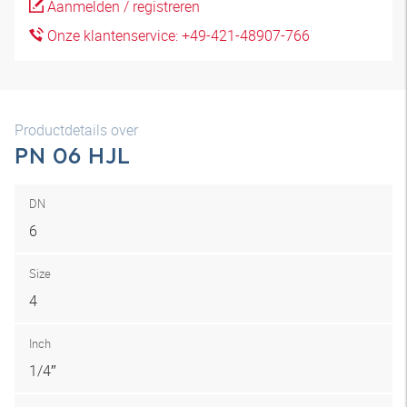
Aanmelden / registreren
Onze klantenservice: +49-421-48907-766
Productdetails over
PN 06 HJL
DN
6
Size
4
Inch
1/4″