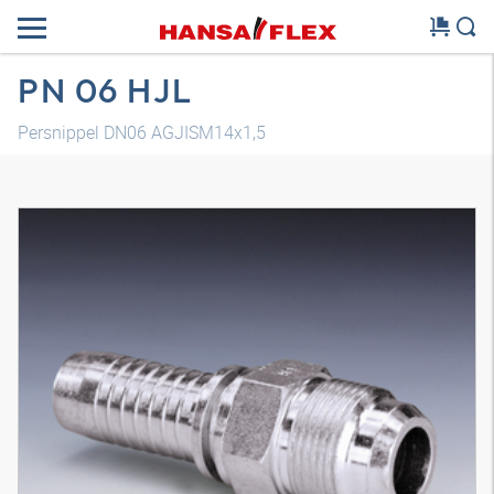
PN 06 HJL
Persnippel DN06 AGJISM14x1,5
3D-model