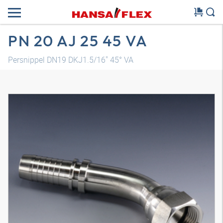
PN 20 AJ 25 45 VA
Persnippel DN19 DKJ1.5/16" 45° VA