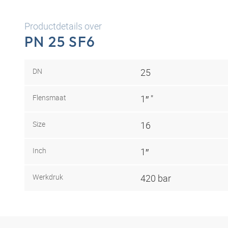
Productdetails over
PN 25 SF6
DN
25
Flensmaat
1″ "
Size
16
Inch
1″
Werkdruk
420 bar