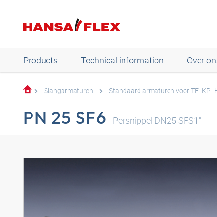
Products
Technical information
Over on
Slangarmaturen
Standaard armaturen voor TE- KP- 
PN 25 SF6
Persnippel DN25 SFS1"