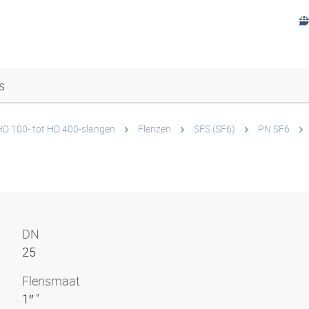
s
HD 100- tot HD 400-slangen
Flenzen
SFS (SF6)
PN SF6
DN
25
Flensmaat
1″ "