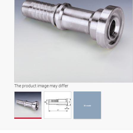
3D-model
The product image may differ
3D-model