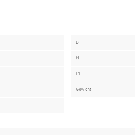
D
H
L1
Gewicht