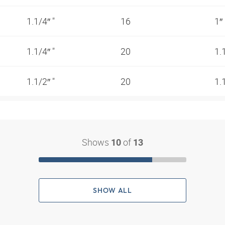
1.1/4″ "
16
1″
1.1/4″ "
20
1.
1.1/2″ "
20
1.
Shows
of
10
13
SHOW ALL