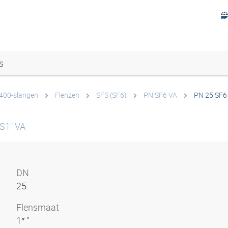
s
 400-slangen
Flenzen
SFS (SF6)
PN SF6 VA
PN 25 SF6
S1" VA
DN
25
Flensmaat
1″ "