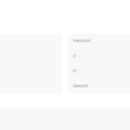
Werkdruk
D
H
Gewicht