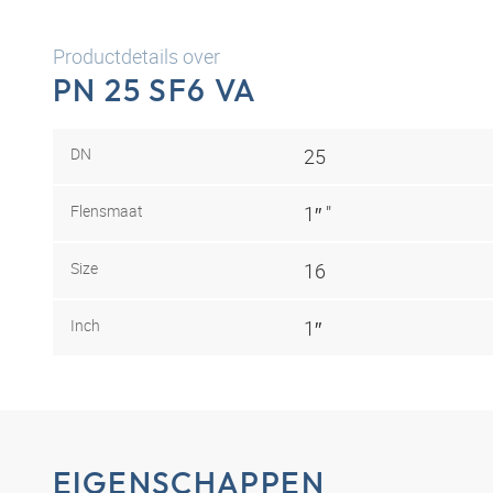
Productdetails over
PN 25 SF6 VA
DN
25
Flensmaat
1″ "
Size
16
Inch
1″
EIGENSCHAPPEN