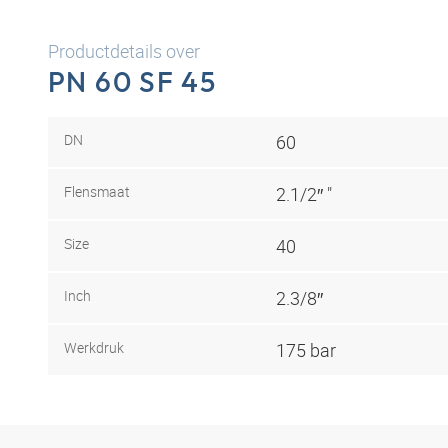
Productdetails over
PN 60 SF 45
DN
60
Flensmaat
2.1/2″ "
Size
40
Inch
2.3/8″
Werkdruk
175 bar