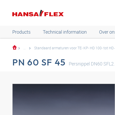
Products
Technical information
Over on
...
Standaard armaturen voor TE- KP- HD 100- tot HD
PN 60 SF 45
Persnippel DN60 SFL2.