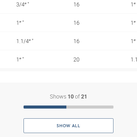
3/4″ "
16
1″
1″ "
16
1″
1.1/4″ "
16
1″
1″ "
20
1.
Shows
of
10
21
SHOW ALL