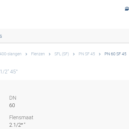
s
 400-slangen
Flenzen
SFL (SF)
PN SF 45
PN 60 SF 45
1/2" 45°
DN
60
Flensmaat
2.1/2″ "