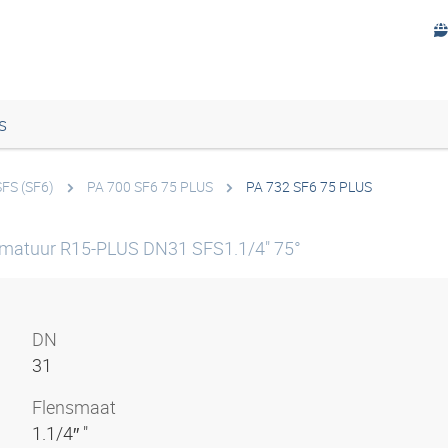
s
SFS (SF6)
PA 700 SF6 75 PLUS
PA 732 SF6 75 PLUS
rmatuur R15-PLUS DN31 SFS1.1/4" 75°
DN
31
Flensmaat
1.1/4″ "