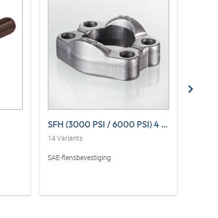
SFH (3000 PSI / 6000 PSI) 4 L VA
SFH (
14
Variants
14
Vari
SAE-flensbevestiging
SAE-fle