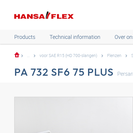
Products
Technical information
Over on
...
voor SAE R15 (HD 700-slangen)
Flenzen
PA 732 SF6 75 PLUS
Persa