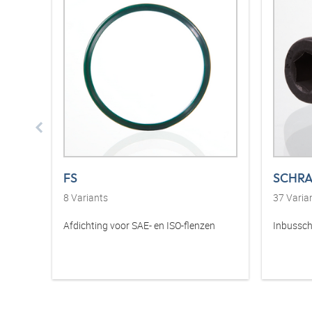
FS
SCHRA
8
Variants
37
Varia
Afdichting voor SAE- en ISO-flenzen
Inbussch