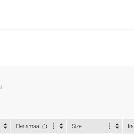
at
Flensmaat (")
Size
In