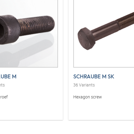
UBE M
SCHRAUBE M SK
nts
36
Variants
roef
Hexagon screw