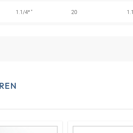
1.1/4″ "
20
1.
REN