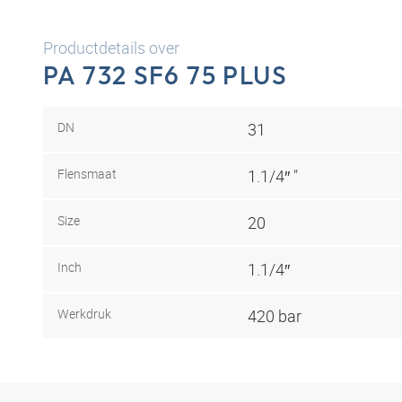
Productdetails over
PA 732 SF6 75 PLUS
DN
31
Flensmaat
1.1/4″ "
Size
20
Inch
1.1/4″
Werkdruk
420 bar