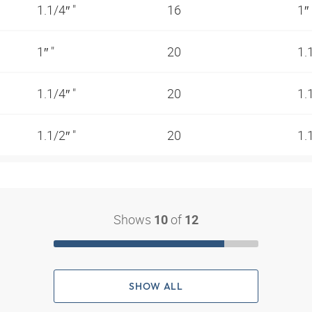
1.1/4″ "
16
1″
1″ "
20
1.
1.1/4″ "
20
1.
1.1/2″ "
20
1.
Shows
of
10
12
SHOW ALL