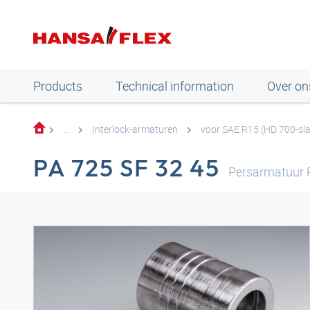
Products
Technical information
Over on
...
Interlock-armaturen
voor SAE R15 (HD 700-sl
PA 725 SF 32 45
Persarmatuur 