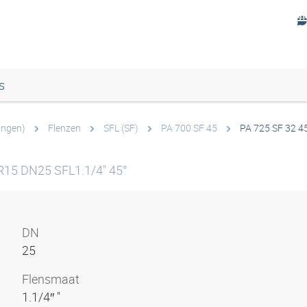
s
angen)
Flenzen
SFL (SF)
PA 700 SF 45
PA 725 SF 32 4
R15 DN25 SFL1.1/4" 45°
DN
25
Flensmaat
1.1/4″ "