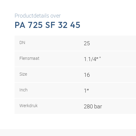
Productdetails over
PA 725 SF 32 45
DN
25
Flensmaat
1.1/4″ "
Size
16
Inch
1″
Werkdruk
280 bar