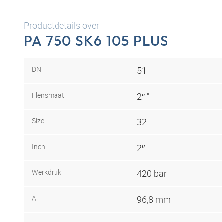
Productdetails over
PA 750 SK6 105 PLUS
DN
51
Flensmaat
2″ "
Size
32
Inch
2″
Werkdruk
420 bar
A
96,8 mm