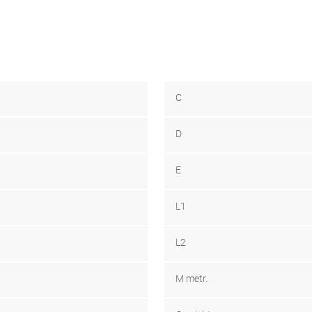
C
D
E
L1
L2
M metr.