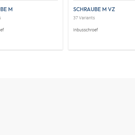
BE M
SCHRAUBE M VZ
s
37
Variants
ef
Inbusschroef