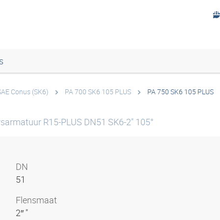
s
SAE Conus (SK6)
PA 700 SK6 105 PLUS
PA 750 SK6 105 PLUS
rsarmatuur R15-PLUS DN51 SK6-2" 105°
DN
51
Flensmaat
2″ "