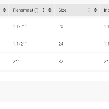
Flensmaat (")
Size
In
1.1/2″ "
20
1.
1.1/2″ "
24
1.
2″ "
32
2″