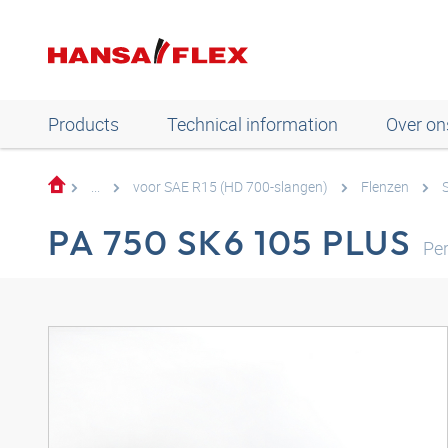
Products
Technical information
Over on
...
voor SAE R15 (HD 700-slangen)
Flenzen
PA 750 SK6 105 PLUS
Pe