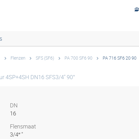
s
)
Flenzen
SFS (SF6)
PA 700 SF6 90
PA 716 SF6 20 90
ur 4SP+4SH DN16 SFS3/4" 90°
DN
16
Flensmaat
3/4″ "