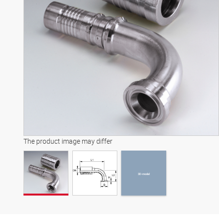
3D-model
The product image may differ
3D-model