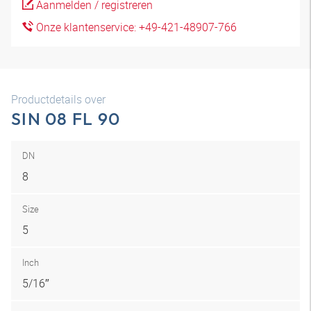
Aanmelden / registreren
Onze klantenservice: +49-421-48907-766
Productdetails over
SIN 08 FL 90
DN
8
Size
5
Inch
5/16″