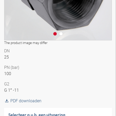
The product image may differ
DN
25
PN (bar)
100
G2
G 1″ -11
PDF downloaden
Selecteer a.u.b. een uitvoering