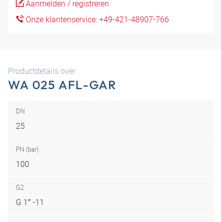
Aanmelden / registreren
Onze klantenservice: +49-421-48907-766
Productdetails over
WA 025 AFL-GAR
DN
25
PN (bar)
100
G2
G 1″ -11