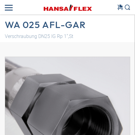
WA 025 AFL-GAR
Verschraubung DN25 IG Rp 1",St