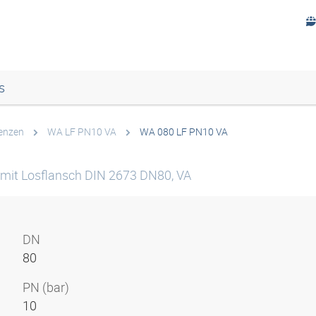
s
enzen
WA LF PN10 VA
WA 080 LF PN10 VA
mit Losflansch DIN 2673 DN80, VA
DN
80
PN (bar)
10