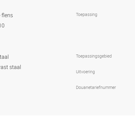
 flens
Toepassing
 10
staal
Toepassingsgebied
vast staal
Uitvoering
Douanetariefnummer