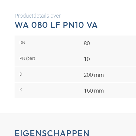
Productdetails over
WA 080 LF PN10 VA
DN
80
PN (bar)
10
D
200 mm
K
160 mm
EIGENSCHAPPEN