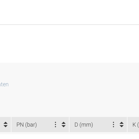
aten
PN (bar)
D (mm)
K 