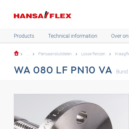
Products
Technical information
Over on
...
Flensaansluitdelen
Losse flenzen
Kraagfl
WA 080 LF PN10 VA
Bund 