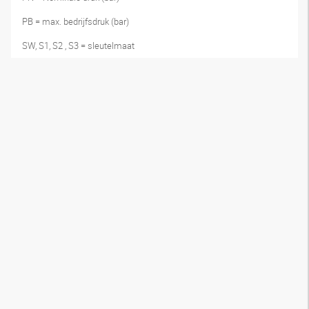
PB = max. bedrijfsdruk (bar)
SW, S1, S2 , S3 = sleutelmaat