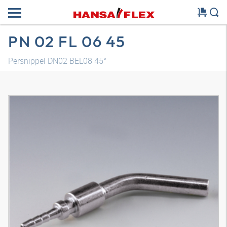
PN 02 FL 06 45
Persnippel DN02 BEL08 45°