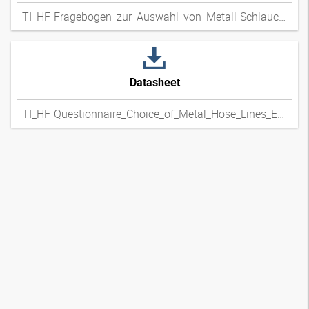
TI_HF-Fragebogen_zur_Auswahl_von_Metall-Schlauchleitungen_DExpdf
Datasheet
TI_HF-Questionnaire_Choice_of_Metal_Hose_Lines_ENxpdf