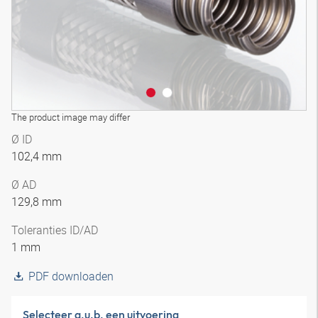
The product image may differ
Ø ID
102,4 mm
Ø AD
129,8 mm
Toleranties ID/AD
1 mm
PDF downloaden
Selecteer a.u.b. een uitvoering