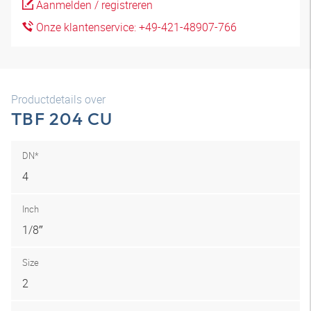
Aanmelden / registreren
Onze klantenservice: +49-421-48907-766
Productdetails over
TBF 204 CU
DN*
4
Inch
1/8″
Size
2