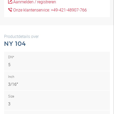
Aanmelden / registreren
Onze klantenservice: +49-421-48907-766
Productdetails over
NY 104
DN*
5
Inch
3/16″
Size
3