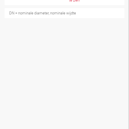
te zien
DN = nominale diameter, nominale wijdte