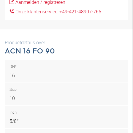
Aanmelden / registreren
Onze klantenservice: +49-421-48907-766
Productdetails over
ACN 16 FO 90
DN*
16
Size
10
Inch
5/8″